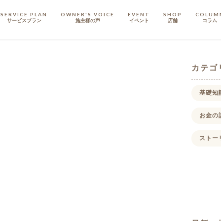
SERVICE PLAN
OWNER'S VOICE
EVENT
SHOP
COLUM
サービスプラン
施主樣の声
イベント
店舗
コラム
STAFF
スタッフ
カテゴ
COMPANY
基礎知
会社概要
お金の
戸建てリノベ
KULABO不動産
ストー