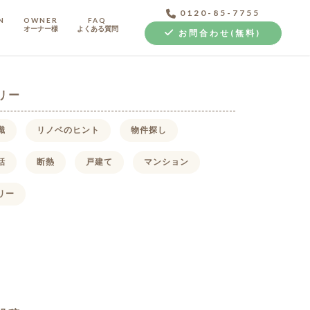
0120-85-7755
N
OWNER
FAQ
オーナー様
よくある質問
お問合わせ(無料)
リー
識
リノベのヒント
物件探し
話
断熱
戸建て
マンション
中古探し+リノベ
リー