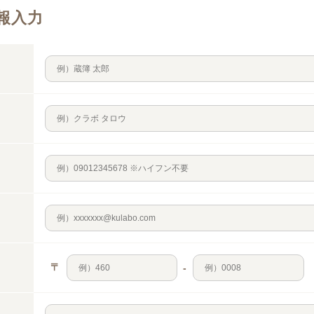
報入力
〒
-