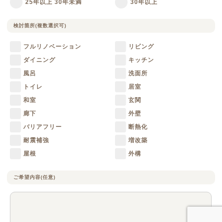
25年以上 30年未満
30年以上
検討箇所
(複数選択可)
フルリノベーション
リビング
ダイニング
キッチン
風呂
洗面所
トイレ
居室
和室
玄関
廊下
外壁
バリアフリー
断熱化
耐震補強
増改築
屋根
外構
ご希望内容
(任意)