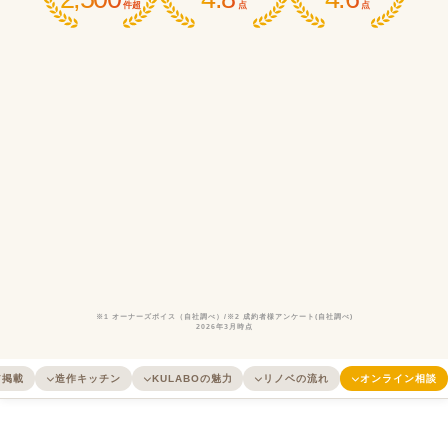
件超
点
点
※1 オーナーズボイス（自社調べ）/※2 成約者様アンケート(自社調べ)
2026年3月時点
ア掲載
造作キッチン
KULABOの魅力
リノベの流れ
オンライン相談