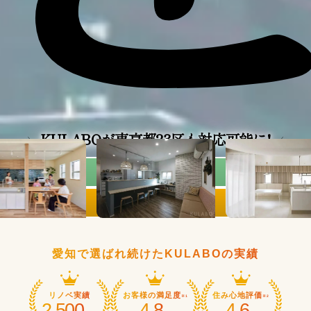
KULABOが東京都23区も対応可能に!
オンライン相談
来店予約
愛知で選ばれ続けたKULABOの実績
リノベ実績
お客様の満足度
住み心地評価
※1
※2
2,500
4.8
4.6