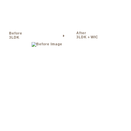
After
Before
3LDK＋WIC
3LDK
リビング
キッチン
トイレ
廊下
玄関
シンプル
収納
造作キッチン
造作洗面台
ホテルライク
ペニンシュラキッチン
3K/3DK/3LDK
1,500万円～2,000万円未満
モダン
洗面所