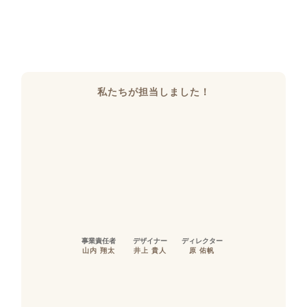
私たちが担当しました！
事業責任者
デザイナー
ディレクター
山内 翔太
井上 貴人
原 佑帆