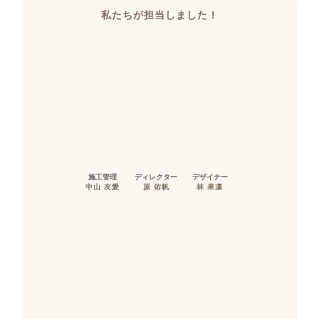
私たちが担当しました！
施工管理
ディレクター
デザイナー
中山 友愛
原 佑帆
林 果凛