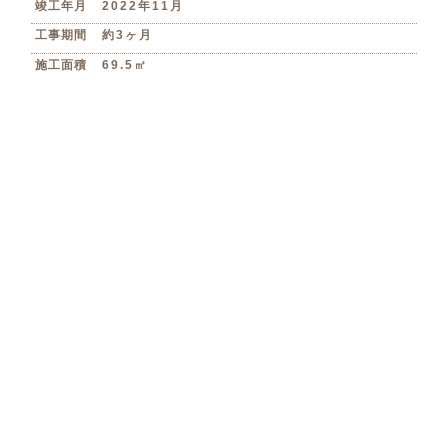
竣工年月
2022年11月
工事期間
約3ヶ月
施工面積
69.5㎡
築年数
38年
Floor Plan
間取り変更