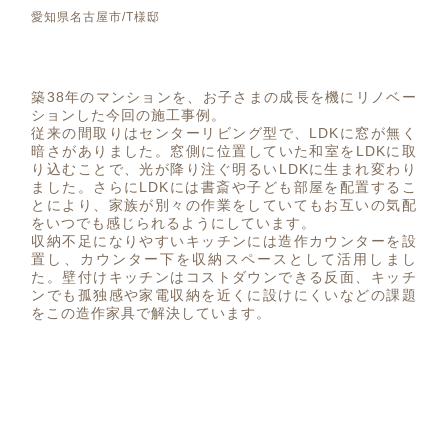
愛知県名古屋市/T様邸
築38年のマンションを、お子さまの成長を機にリノベー
ションした今回の施工事例。
従来の間取りはセンターリビング型で、LDKに窓が無く
暗さがありました。窓側に位置していた和室をLDKに取
り込むことで、光が降り注ぐ明るいLDKに生まれ変わり
ました。さらにLDKには書斎や子ども部屋を配置するこ
とにより、家族が別々の作業をしていてもお互いの気配
をいつでも感じられるようにしています。
収納不足になりやすいキッチンには造作カウンターを設
置し、カウンター下を収納スペースとして活用しまし
た。壁付けキッチンはコストダウンできる反面、キッチ
ンでも孤独感や家電収納を近くに設けにくいなどの課題
をこの造作家具で解決しています。