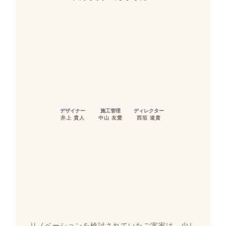
デザイナー
施工管理
ディレクター
井上 貴人
中山 友愛
西垣 達貴
リノベーションを検討されていたご実家は、少し