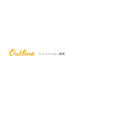
Outline
リノベーション概要
愛知県岡崎市/O様邸
家族構成
ご夫婦＋猫2匹