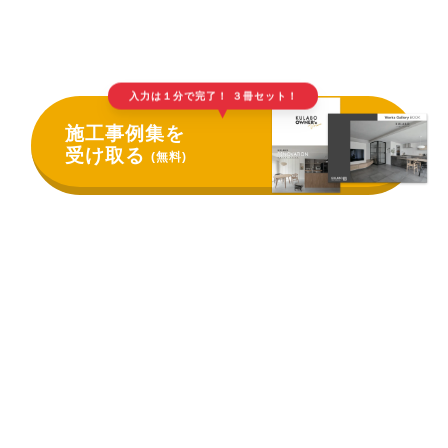
入力は１分で完了！ ３冊セット！
▲
施工事例集を
受け取る
(無料)