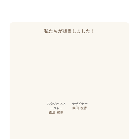
私たちが担当しました！
スタジオマネ
デザイナー
ージャー
鶴田 友香
森居 寛幸