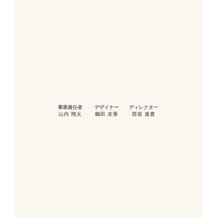
事業責任者
デザイナー
ディレクター
山内 翔太
鶴田 友香
西垣 達貴