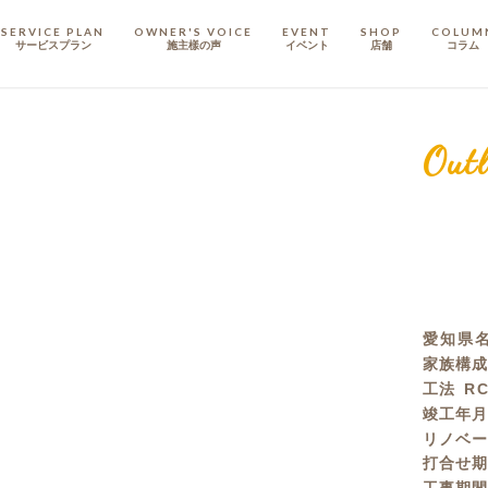
SERVICE PLAN
OWNER'S VOICE
EVENT
SHOP
COLUM
サービスプラン
施主樣の声
イベント
店舗
コラム
STAFF
スタッフ
Outl
COMPANY
会社概要
戸建てリノベ
KULABO不動産
愛知県
家族構
工法
R
竣工年
リノベ
打合せ