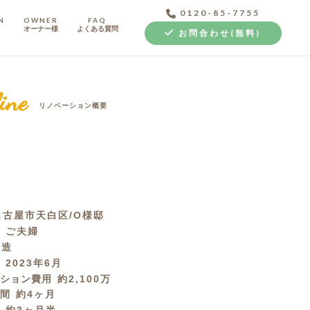
0120-85-7755
N
OWNER
FAQ
オーナー様
よくある質問
お問合わせ(無料)
ine
リノベーション概要
中古探し+リノベ
名古屋市天白区/O様邸
成
ご夫婦
C造
月
2023年6月
ーション費用
約2,100万
期間
約4ヶ月