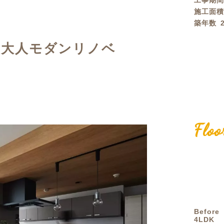
工事期
施工面
定額フルリノベーション
店舗リノベーション
築年数
る大人モダンリノベ
Floo
Before
4LDK