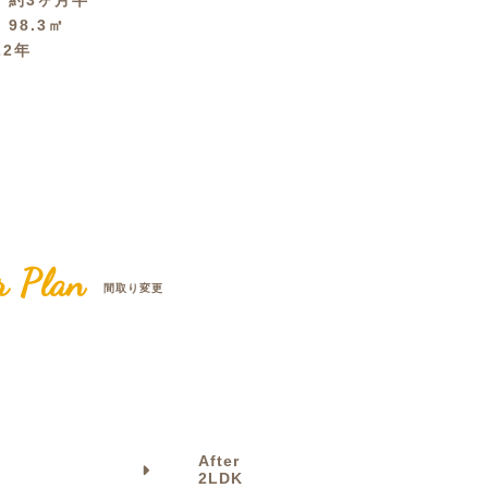
間
約3ヶ月半
積
98.3㎡
クラボ オリジナルキッチン
22年
r Plan
間取り変更
After
2LDK