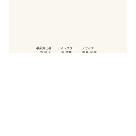
事業責任者
ディレクター
デザイナー
山内 翔太
原 佑帆
中島 広樹
余白が大きくなり過ぎないように、壁・天井にR
をバランスよく計画することで、統一感のあるま
とまった空間に仕上がりました。天井面は口の字