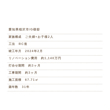
愛知県稲沢市/G様邸
家族構成
ご夫婦+お子様2人
工法
RC造
竣工年月
2024年2月
リノベーション費用
約1,140万円
打合せ期間
約3ヶ月
工事期間
約3ヶ月
施工面積
67.71㎡
築年数
31年