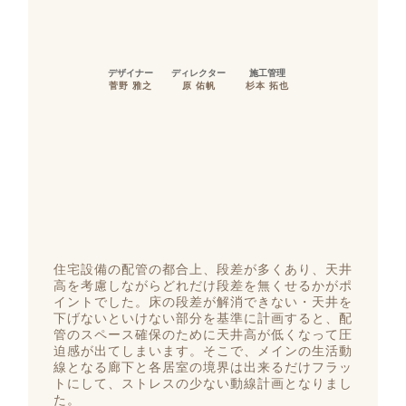
デザイナー
ディレクター
施工管理
菅野 雅之
原 佑帆
杉本 拓也
住宅設備の配管の都合上、段差が多くあり、天井
高を考慮しながらどれだけ段差を無くせるかがポ
イントでした。床の段差が解消できない・天井を
下げないといけない部分を基準に計画すると、配
管のスペース確保のために天井高が低くなって圧
迫感が出てしまいます。そこで、メインの生活動
線となる廊下と各居室の境界は出来るだけフラッ
トにして、ストレスの少ない動線計画となりまし
た。