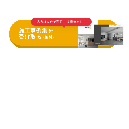
入力は１分で完了！ ３冊セット！
▲
施工事例集を
受け取る
(無料)