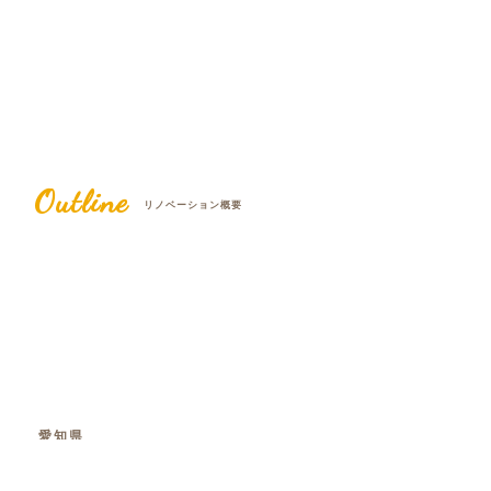
Outline
リノベーション概要
愛知県
工法
軽量鉄骨造