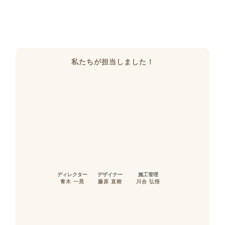
私たちが担当しました！
ディレクター
デザイナー
施工管理
青木 一晃
藤原 直樹
川合 弘悟