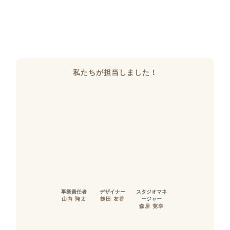
私たちが担当しました！
事業責任者
デザイナー
スタジオマネ
山内 翔太
鶴田 友香
ージャー
森居 寛幸