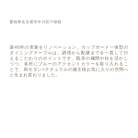
愛知県名古屋市中川区/Y様邸
築40年の実家をリノベーション。カップボード一体型の
ダイニングテーブルは、調理から配膳までを一貫して行
えるこだわりのポイントです。既存の欄間や柱を活かし
つつ、各所にブルーのアクセントカラーを取り入れるこ
とで、和モダン×ナチュラルの施主様お気に入りの空間へ
と生まれ変わりました。