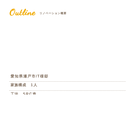
Outline
リノベーション概要
愛知県瀬戸市/T様邸
家族構成
1人
工法
SRC造
竣工年月
2024年4月
リノベーション費用
約1,430万円
打合せ期間
約3ヶ月
工事期間
約3ヶ月