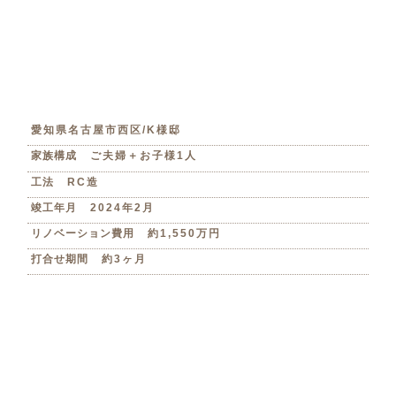
愛知県名古屋市西区/K様邸
家族構成
ご夫婦＋お子様1人
工法
RC造
竣工年月
2024年2月
リノベーション費用
約1,550万円
打合せ期間
約3ヶ月
工事期間
約3ヶ月
施工面積
81.21㎡
築年数
28年