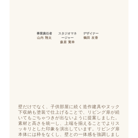
事業責任者
スタジオマネ
デザイナー
山内 翔太
ージャー
鶴田 友香
森居 寛幸
壁だけでなく、子供部屋に続く造作建具やヌック
下収納も塗装で仕上げることで、リビング扉が続
いてもごちゃつきが出ないように提案しました。
素材と高さを統一し、上端を揃えることでよりス
ッキリとした印象を演出しています。リビング扉
本体には枠をなくし、壁との一体感を強調しまし