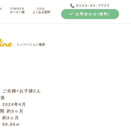
0120-85-7755
N
OWNER
FAQ
オーナー様
よくある質問
お問合わせ(無料)
ine
リノベーション概要
中古探し+リノベ
成
ご夫婦+お子様2人
C造
月
2024年4月
期間
約3ヶ月
間
約3ヶ月
積
88.66㎡