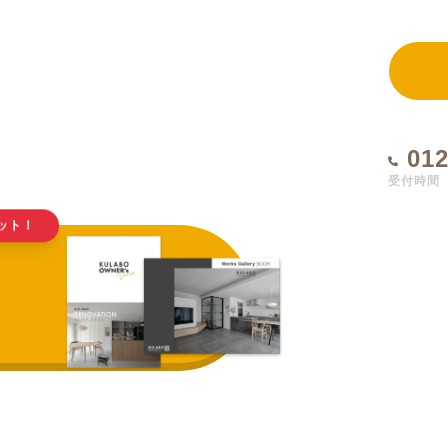
012
受付時間 1
ット！