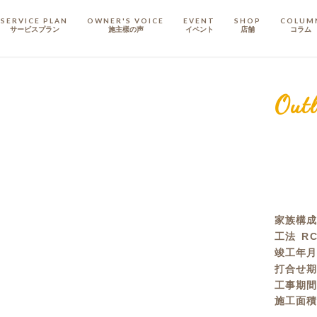
SERVICE PLAN
OWNER'S VOICE
EVENT
SHOP
COLUM
サービスプラン
施主樣の声
イベント
店舗
コラム
STAFF
スタッフ
Outl
COMPANY
会社概要
戸建てリノベ
KULABO不動産
家族構
工法
R
竣工年
打合せ
工事期
施工面