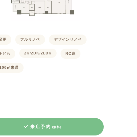
変更
フルリノベ
デザインリノベ
2K/2DK/2LDK
子ども
RC造
100㎡未満
来店予約
(無料)