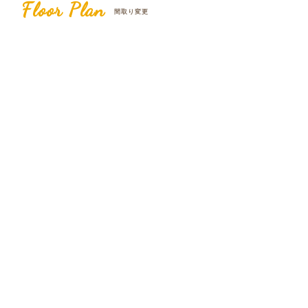
Floor Plan
間取り変更
Before
After
4LDK＋納戸
3LDK＋書斎
間取り変更
ハーフリノベ
デザインリノベ
リビング
キッチン
1,500万円～2,000万円未満
3K/3DK/3LDK
夫婦＋子ども
ナチュラル
寝室