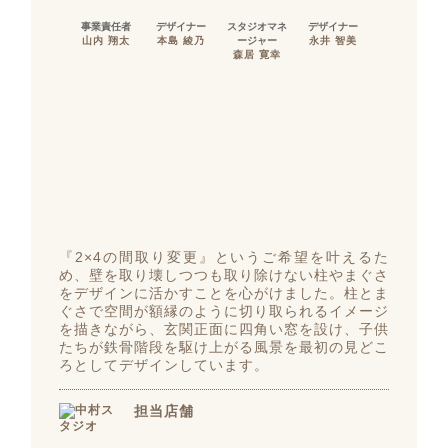
事業責任者
デザイナー
スタジオマネ
デザイナー
山内 翔太
本島 綾乃
ージャー
永井 智美
森居 寛幸
『2×4の間取り変更』というご希望を叶えるた
め、壁を取り壊しつつも取り除けない柱やまぐさ
をデザインに活かすことを心がけました。柱とま
ぐさで空間が額縁のように切り取られるイメージ
を描きながら、玄関正面に四角い窓を設け、子供
たちが鉄骨階段を駆け上がる風景を最初の見どこ
ろとしてデザインしています。
担当店舗