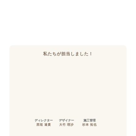
私たちが担当しました！
ディレクター
デザイナー
施工管理
西垣 達貴
大竹 理沙
杉本 拓也