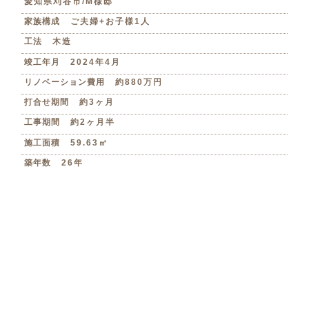
愛知県刈谷市/M様邸
家族構成
ご夫婦+お子様1人
工法
木造
竣工年月
2024年4月
リノベーション費用
約880万円
打合せ期間
約3ヶ月
工事期間
約2ヶ月半
施工面積
59.63㎡
築年数
26年