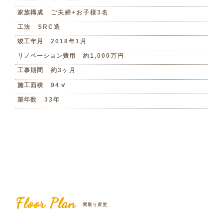
家族構成
ご夫婦+お子様3名
工法
SRC造
竣工年月
2018年1月
リノベーション費用
約1,000万円
工事期間
約3ヶ月
施工面積
94㎡
築年数
33年
Floor Plan
間取り変更