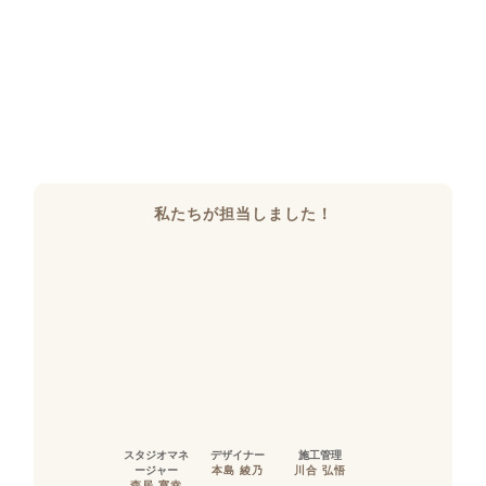
私たちが担当しました！
スタジオマネ
デザイナー
施工管理
ージャー
本島 綾乃
川合 弘悟
森居 寛幸