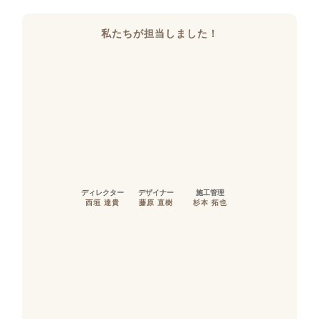
私たちが担当しました！
ディレクター
デザイナー
施工管理
西垣 達貴
藤原 直樹
杉本 拓也