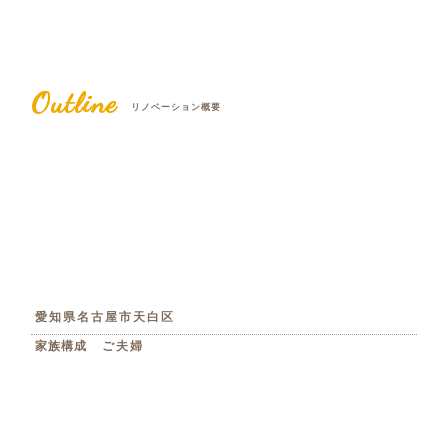
Outline
リノベーション概要
愛知県名古屋市天白区
家族構成
ご夫婦
工法
RC造
竣工年月
2024年11月
リノベーション費用
約1,680万円