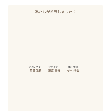
私たちが担当しました！
ディレクター
デザイナー
施工管理
西垣 達貴
藤原 直樹
杉本 拓也