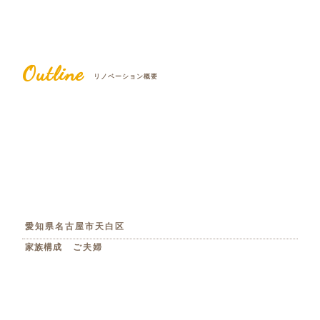
Outline
リノベーション概要
愛知県名古屋市天白区
家族構成
ご夫婦
工法
RC造
竣工年月
2024年11月
リノベーション費用
約1,680万円