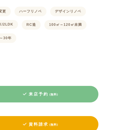
変更
ハーフリノベ
デザインリノベ
K/2LDK
RC造
100㎡～120㎡未満
～30年
来店予約
(無料)
資料請求
(無料)