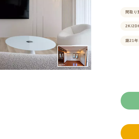
間取り
2K/2D
築21年