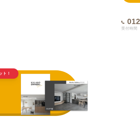
012
受付時間 1
ット！