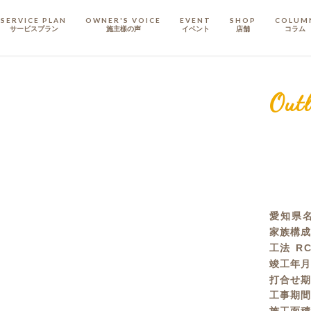
SERVICE PLAN
OWNER'S VOICE
EVENT
SHOP
COLUM
サービスプラン
施主樣の声
イベント
店舗
コラム
STAFF
スタッフ
Outl
COMPANY
会社概要
戸建てリノベ
KULABO不動産
愛知県
家族構
工法
R
竣工年
打合せ
工事期