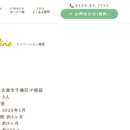
0120-85-7755
N
OWNER
FAQ
オーナー様
よくある質問
お問合わせ(無料)
ine
リノベーション概要
中古探し+リノベ
名古屋市千種区/F様邸
成
3人
C造
月
2025年1月
期間
約3ヶ月
間
約3ヶ月