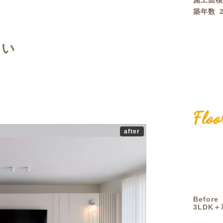
施工面
築年数
定額フルリノベーション
店舗リノベーション
まい
Floo
after
Before
3LDK