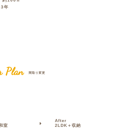
積
約100㎡
23年
クラボ オリジナルキッチン
r Plan
間取り変更
After
＋和室
2LDK＋収納