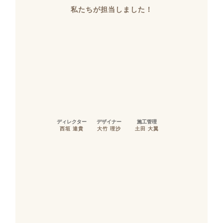
私たちが担当しました！
ディレクター
デザイナー
施工管理
西垣 達貴
大竹 理沙
土田 大翼