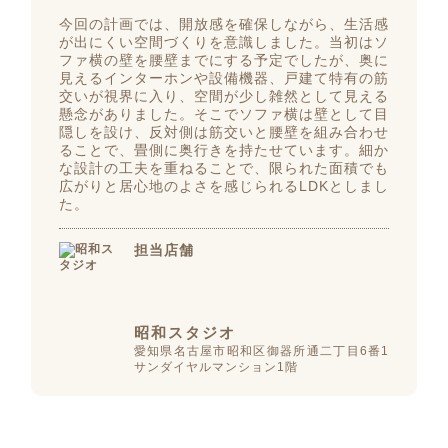
今回の計画では、開放感を確保しながら、生活感
が出にくい空間づくりを意識しました。当初はソ
ファ横の壁を腰壁までにする予定でしたが、奥に
見えるインターホンや設備機器、戸建て特有の筋
交いが視界に入り、空間が少し雑然として見える
懸念がありました。そこでソファ横は壁として目
隠しを設け、反対側は筋交いと腰壁を組み合わせ
ることで、畳側に奥行きを持たせています。細か
な設計の工夫を重ねることで、限られた面積でも
広がりと居心地のよさを感じられるLDKとしまし
た。
担当店舗
昭和スタジオ
愛知県名古屋市昭和区御器所通二丁目6番1
サンダイヤルマンション1階