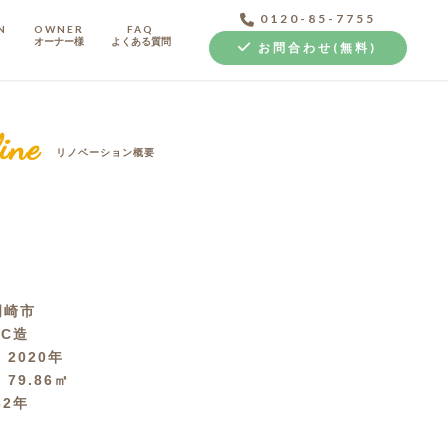
0120-85-7755
N
OWNER
FAQ
オーナー様
よくある質問
お問合わせ(無料)
ine
リノベーション概要
中古探し+リノベ
岡崎市
RC造
月
2020年
積
79.86㎡
32年