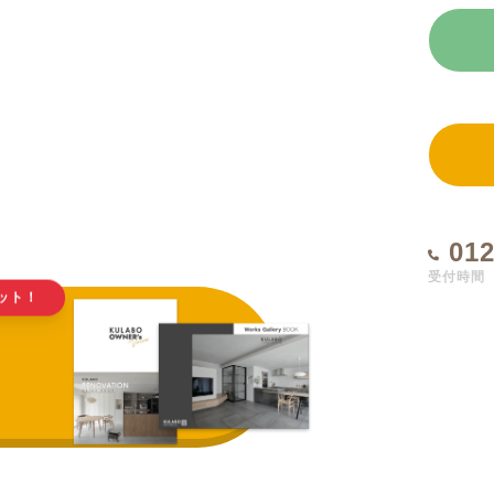
012
受付時間 1
ット！