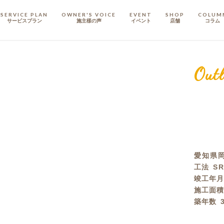
SERVICE PLAN
OWNER'S VOICE
EVENT
SHOP
COLUM
サービスプラン
施主樣の声
イベント
店舗
コラム
STAFF
スタッフ
Outl
COMPANY
会社概要
戸建てリノベ
KULABO不動産
愛知県
工法
S
竣工年
施工面
築年数