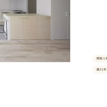
間取り
築31年