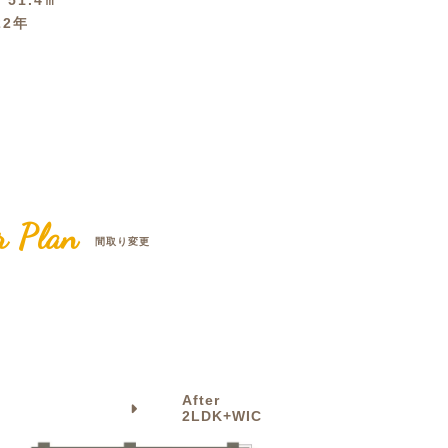
積
51.4㎡
22年
クラボ オリジナルキッチン
r Plan
間取り変更
After
2LDK+WIC