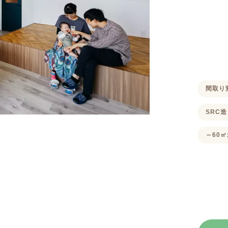
間取り
SRC造
～60