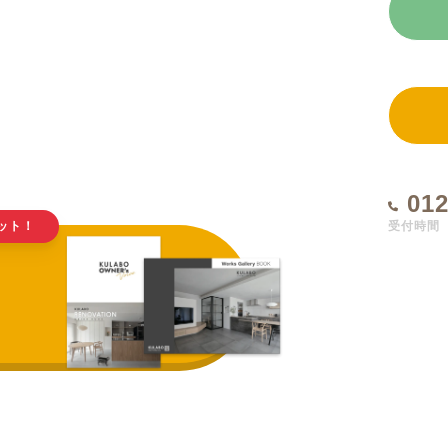
012
受付時間 1
ット！