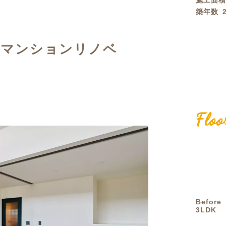
施工面
築年数
定額フルリノベーション
店舗リノベーション
たマンションリノベ
Floo
Before
3LDK