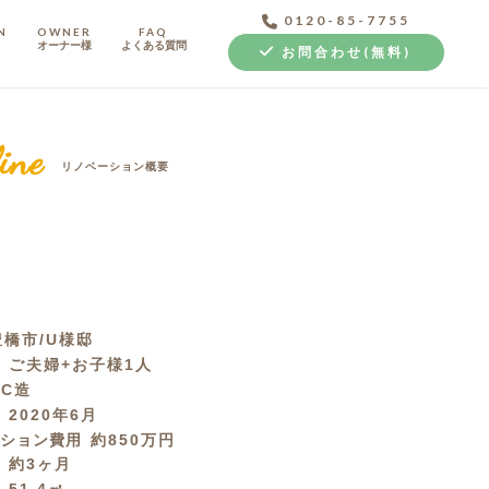
0120-85-7755
N
OWNER
FAQ
オーナー様
よくある質問
お問合わせ(無料)
ine
リノベーション概要
中古探し+リノベ
橋市/U様邸
成
ご夫婦+お子様1人
RC造
月
2020年6月
ーション費用
約850万円
間
約3ヶ月