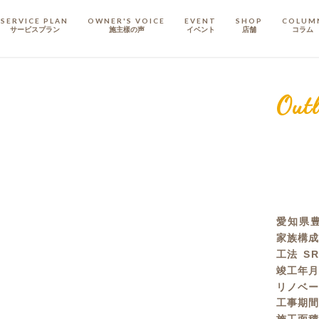
SERVICE PLAN
OWNER'S VOICE
EVENT
SHOP
COLUM
サービスプラン
施主樣の声
イベント
店舗
コラム
STAFF
スタッフ
Outl
COMPANY
会社概要
戸建てリノベ
KULABO不動産
愛知県豊
家族構
工法
S
竣工年
リノベ
工事期