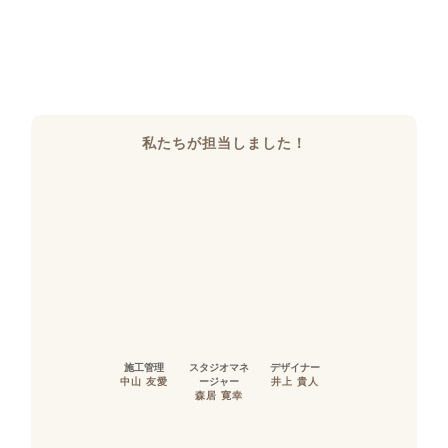
私たちが担当しました！
施工管理
スタジオマネ
デザイナー
中山 友愛
ージャー
井上 貴人
森居 寛幸