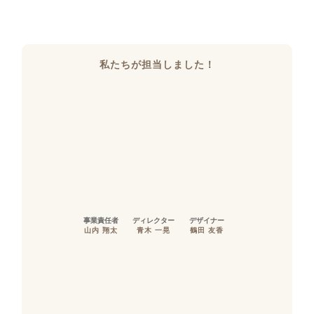
私たちが担当しました！
事業責任者
ディレクター
デザイナー
山内 翔太
青木 一晃
鶴田 友香