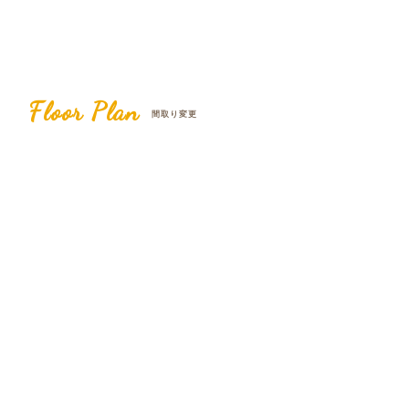
Floor Plan
間取り変更
Before
After
4LDK
2SSLDK