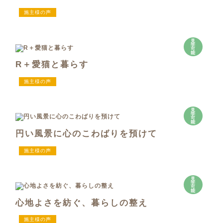
施主様の声
見
学
可
能
R＋愛猫と暮らす
施主様の声
見
学
可
能
円い風景に心のこわばりを預けて
施主様の声
見
学
可
能
心地よさを紡ぐ、暮らしの整え
施主様の声