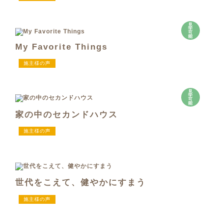
見
学
可
能
My Favorite Things
施主様の声
見
学
可
能
家の中のセカンドハウス
施主様の声
世代をこえて、健やかにすまう
施主様の声