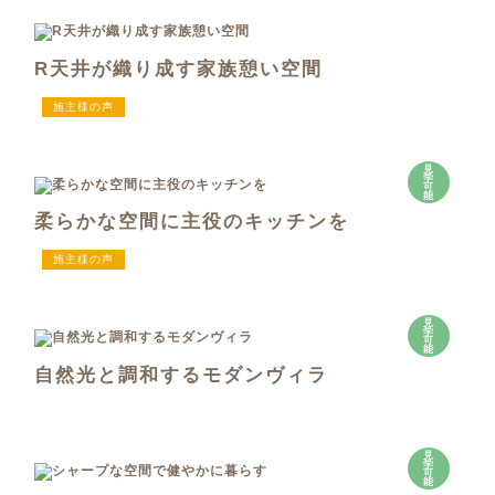
R天井が織り成す家族憩い空間
施主様の声
見
学
可
能
柔らかな空間に主役のキッチンを
施主様の声
見
学
可
能
自然光と調和するモダンヴィラ
見
学
可
能