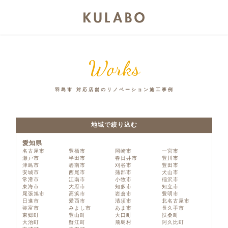
Works
羽島市 対応店舗のリノベーション施工事例
地域で絞り込む
愛知県
名古屋市
豊橋市
岡崎市
一宮市
瀬戸市
半田市
春日井市
豊川市
津島市
碧南市
刈谷市
豊田市
安城市
西尾市
蒲郡市
犬山市
常滑市
江南市
小牧市
稲沢市
東海市
大府市
知多市
知立市
尾張旭市
高浜市
岩倉市
豊明市
日進市
愛西市
清須市
北名古屋市
弥富市
みよし市
あま市
長久手市
東郷町
豊山町
大口町
扶桑町
大治町
蟹江町
飛島村
阿久比町