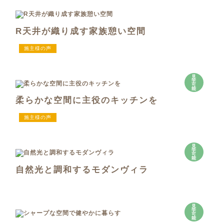
R天井が織り成す家族憩い空間
施主様の声
見
学
可
能
柔らかな空間に主役のキッチンを
施主様の声
見
学
可
能
自然光と調和するモダンヴィラ
見
学
可
能