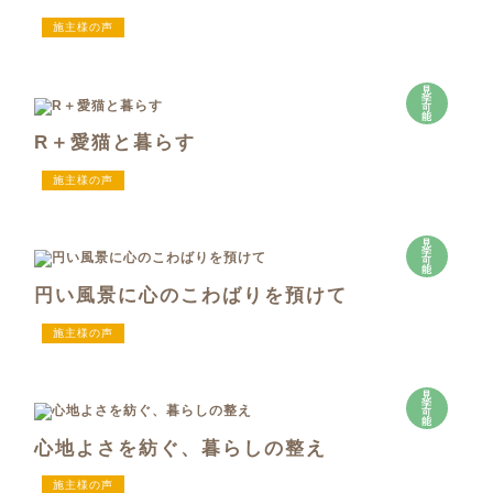
施主様の声
見
学
可
能
R＋愛猫と暮らす
施主様の声
見
学
可
能
円い風景に心のこわばりを預けて
施主様の声
見
学
可
能
心地よさを紡ぐ、暮らしの整え
施主様の声