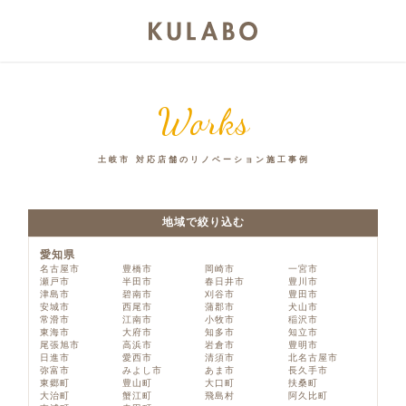
Works
土岐市 対応店舗のリノベーション施工事例
地域で絞り込む
愛知県
名古屋市
豊橋市
岡崎市
一宮市
瀬戸市
半田市
春日井市
豊川市
津島市
碧南市
刈谷市
豊田市
安城市
西尾市
蒲郡市
犬山市
常滑市
江南市
小牧市
稲沢市
東海市
大府市
知多市
知立市
尾張旭市
高浜市
岩倉市
豊明市
日進市
愛西市
清須市
北名古屋市
弥富市
みよし市
あま市
長久手市
東郷町
豊山町
大口町
扶桑町
大治町
蟹江町
飛島村
阿久比町