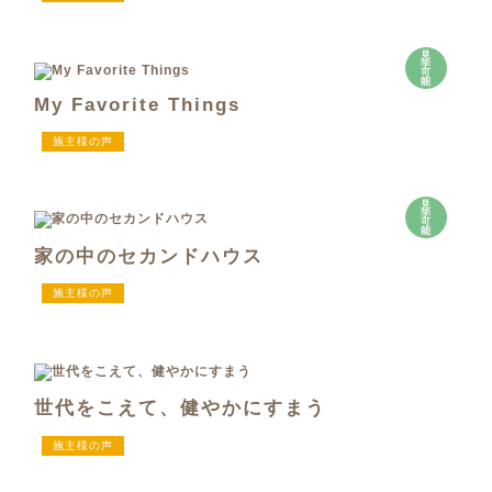
見
学
可
能
My Favorite Things
施主様の声
見
学
可
能
家の中のセカンドハウス
施主様の声
世代をこえて、健やかにすまう
施主様の声