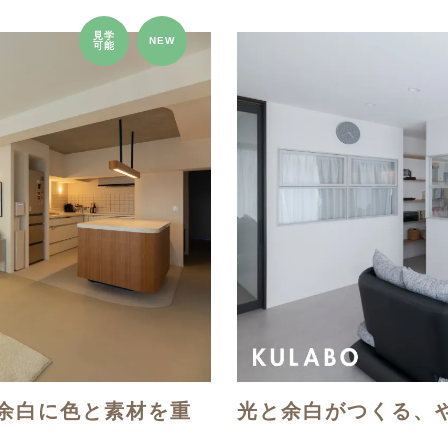
見学
NEW
可能
余白に色と素材を重
光と余白がつくる、