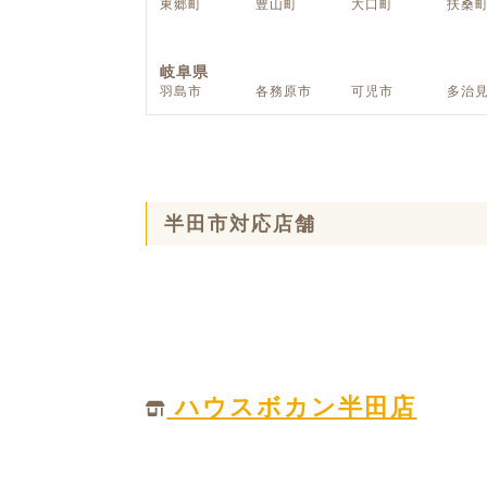
東郷町
豊山町
大口町
扶桑
ハイグレードプラン
岐阜県
羽島市
各務原市
可児市
多治
半田市対応店舗
ハウスボカン半田店