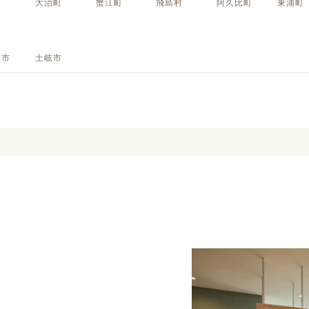
町
大治町
蟹江町
飛島村
阿久比町
東浦町
定額フルリノベーション
店舗リノベーション
見市
土岐市