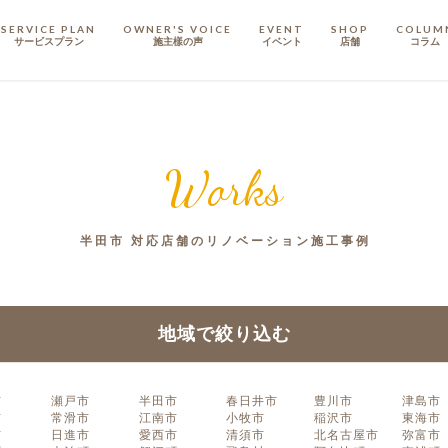
SERVICE PLAN
OWNER'S VOICE
EVENT
SHOP
COLUM
サービスプラン
施主樣の声
イベント
店舗
コラム
STAFF
スタッフ
Works
COMPANY
会社概要
半田市 対応店舗のリノベーション施工事例
戸建てリノベ
KULABO不動産
地域で絞り込む
市
瀬戸市
半田市
春日井市
豊川市
津島市
市
常滑市
江南市
小牧市
稲沢市
東海市
市
日進市
愛西市
清須市
北名古屋市
弥富市