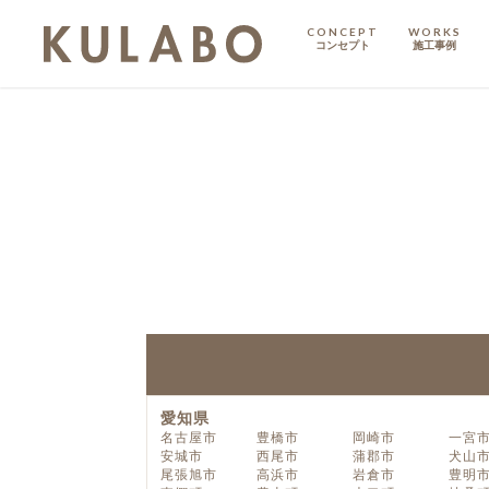
CONCEPT
WORKS
コンセプト
施工事例
KODATE
戸建て
MANSION
マンション
マンションリノベ
愛知県
名古屋市
豊橋市
岡崎市
一宮
安城市
西尾市
蒲郡市
犬山
尾張旭市
高浜市
岩倉市
豊明