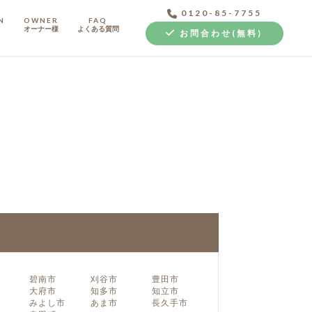
0120-85-7755
N
OWNER
FAQ
オーナー様
よくある質問
お問合わせ(無料)
中古探し+リノベ
碧南市
刈谷市
豊田市
大府市
知多市
知立市
みよし市
あま市
長久手市