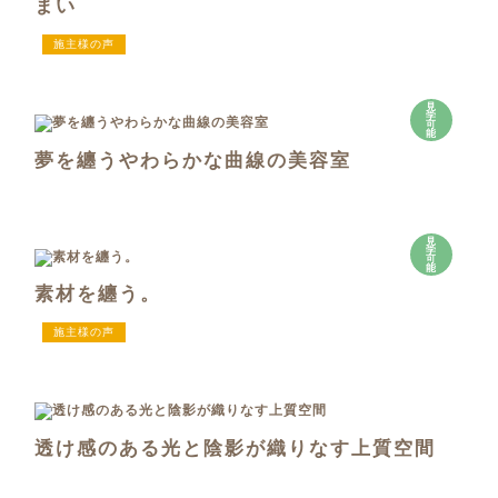
まい
施主様の声
見
学
可
能
夢を纏うやわらかな曲線の美容室
見
学
可
能
素材を纏う。
施主様の声
透け感のある光と陰影が織りなす上質空間