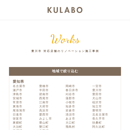
Works
豊川市 対応店舗のリノベーション施工事例
地域で絞り込む
愛知県
名古屋市
豊橋市
岡崎市
一宮市
瀬戸市
半田市
春日井市
豊川市
津島市
碧南市
刈谷市
豊田市
安城市
西尾市
蒲郡市
犬山市
常滑市
江南市
小牧市
稲沢市
東海市
大府市
知多市
知立市
尾張旭市
高浜市
岩倉市
豊明市
日進市
愛西市
清須市
北名古屋市
弥富市
みよし市
あま市
長久手市
東郷町
豊山町
大口町
扶桑町
大治町
蟹江町
飛島村
阿久比町