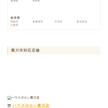
東浦町
幸田町
岐阜県
羽島市
各務原市
可児市
多治見市
土岐市
豊川市対応店舗
ハウスボカン豊川店