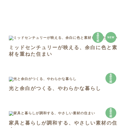
見
学
NEW
可
能
ミッドセンチュリーが映える、余白に色と素
材を重ねた住まい
見
学
可
能
光と余白がつくる、やわらかな暮らし
見
学
可
能
家具と暮らしが調和する、やさしい素材の住