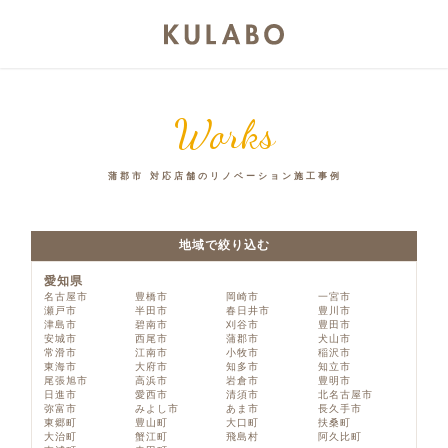
Works
蒲郡市 対応店舗のリノベーション施工事例
地域で絞り込む
愛知県
名古屋市
豊橋市
岡崎市
一宮市
瀬戸市
半田市
春日井市
豊川市
津島市
碧南市
刈谷市
豊田市
安城市
西尾市
蒲郡市
犬山市
常滑市
江南市
小牧市
稲沢市
東海市
大府市
知多市
知立市
尾張旭市
高浜市
岩倉市
豊明市
日進市
愛西市
清須市
北名古屋市
弥富市
みよし市
あま市
長久手市
東郷町
豊山町
大口町
扶桑町
大治町
蟹江町
飛島村
阿久比町