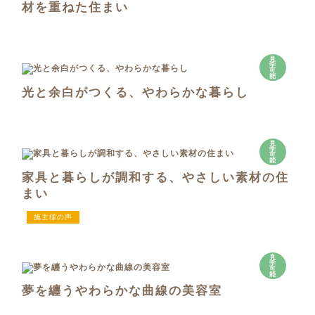
材を重ねた住まい
見
学
可
能
光と余白がつくる、やわらかな暮らし
見
学
可
能
家具と暮らしが調和する、やさしい素材の住
まい
施主様の声
見
学
可
能
夢を纏うやわらかな曲線の美容室