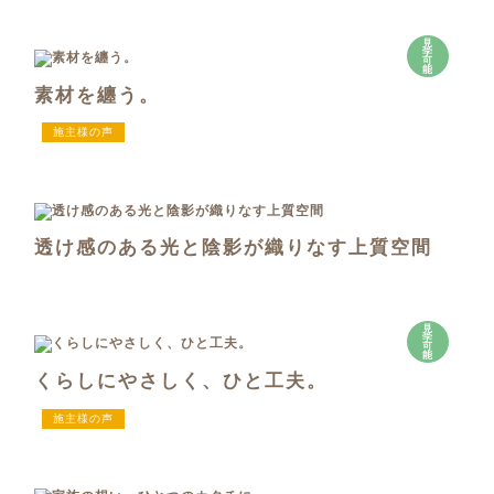
見
学
可
能
素材を纏う。
施主様の声
透け感のある光と陰影が織りなす上質空間
見
学
可
能
くらしにやさしく、ひと工夫。
施主様の声