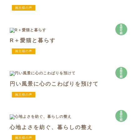
施主様の声
見
学
可
能
R＋愛猫と暮らす
施主様の声
見
学
可
能
円い風景に心のこわばりを預けて
施主様の声
見
学
可
能
心地よさを紡ぐ、暮らしの整え
施主様の声