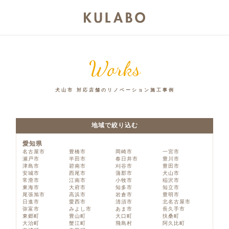
Works
犬山市 対応店舗のリノベーション施工事例
地域で絞り込む
愛知県
名古屋市
豊橋市
岡崎市
一宮市
瀬戸市
半田市
春日井市
豊川市
津島市
碧南市
刈谷市
豊田市
安城市
西尾市
蒲郡市
犬山市
常滑市
江南市
小牧市
稲沢市
東海市
大府市
知多市
知立市
尾張旭市
高浜市
岩倉市
豊明市
日進市
愛西市
清須市
北名古屋市
弥富市
みよし市
あま市
長久手市
東郷町
豊山町
大口町
扶桑町
大治町
蟹江町
飛島村
阿久比町