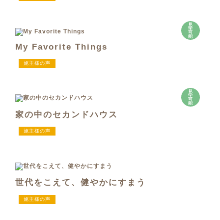
見
学
可
能
My Favorite Things
施主様の声
見
学
可
能
家の中のセカンドハウス
施主様の声
世代をこえて、健やかにすまう
施主様の声