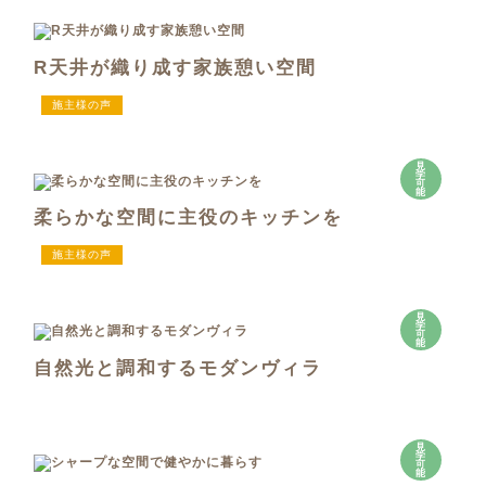
R天井が織り成す家族憩い空間
施主様の声
見
学
可
能
柔らかな空間に主役のキッチンを
施主様の声
見
学
可
能
自然光と調和するモダンヴィラ
見
学
可
能