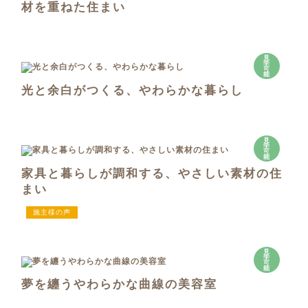
材を重ねた住まい
見
学
可
能
光と余白がつくる、やわらかな暮らし
見
学
可
能
家具と暮らしが調和する、やさしい素材の住
まい
施主様の声
見
学
可
能
夢を纏うやわらかな曲線の美容室