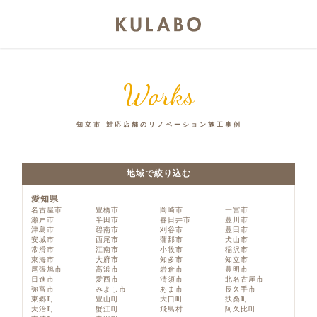
Works
知立市 対応店舗のリノベーション施工事例
地域で絞り込む
愛知県
名古屋市
豊橋市
岡崎市
一宮市
瀬戸市
半田市
春日井市
豊川市
津島市
碧南市
刈谷市
豊田市
安城市
西尾市
蒲郡市
犬山市
常滑市
江南市
小牧市
稲沢市
東海市
大府市
知多市
知立市
尾張旭市
高浜市
岩倉市
豊明市
日進市
愛西市
清須市
北名古屋市
弥富市
みよし市
あま市
長久手市
東郷町
豊山町
大口町
扶桑町
大治町
蟹江町
飛島村
阿久比町