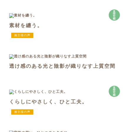
見
学
可
能
素材を纏う。
施主様の声
透け感のある光と陰影が織りなす上質空間
見
学
可
能
くらしにやさしく、ひと工夫。
施主様の声