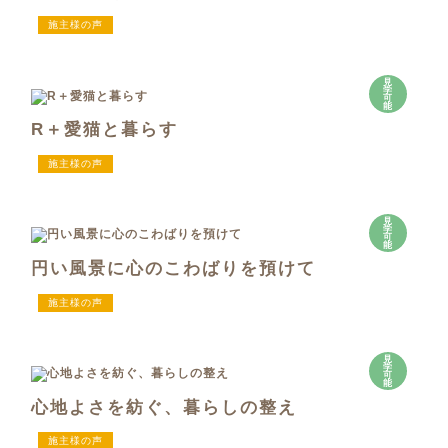
施主様の声
見
学
可
能
R＋愛猫と暮らす
施主様の声
見
学
可
能
円い風景に心のこわばりを預けて
施主様の声
見
学
可
能
心地よさを紡ぐ、暮らしの整え
施主様の声