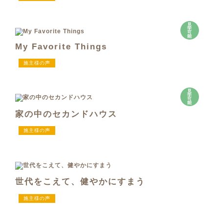
見
学
可
能
My Favorite Things
施主様の声
見
学
可
能
家の中のセカンドハウス
施主様の声
世代をこえて、健やかにすまう
施主様の声