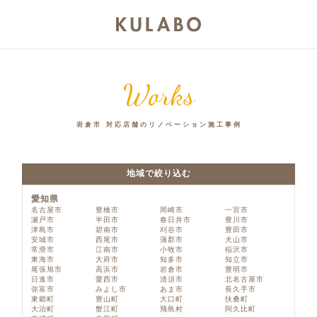
Works
岩倉市 対応店舗のリノベーション施工事例
地域で絞り込む
愛知県
名古屋市
豊橋市
岡崎市
一宮市
瀬戸市
半田市
春日井市
豊川市
津島市
碧南市
刈谷市
豊田市
安城市
西尾市
蒲郡市
犬山市
常滑市
江南市
小牧市
稲沢市
東海市
大府市
知多市
知立市
尾張旭市
高浜市
岩倉市
豊明市
日進市
愛西市
清須市
北名古屋市
弥富市
みよし市
あま市
長久手市
東郷町
豊山町
大口町
扶桑町
大治町
蟹江町
飛島村
阿久比町