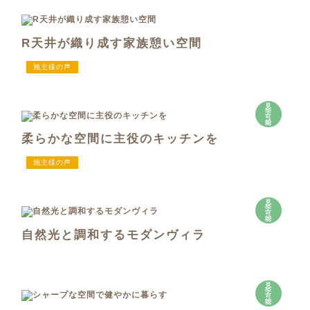
R天井が織り成す家族憩い空間
施主様の声
見
学
可
能
柔らかな空間に主役のキッチンを
施主様の声
見
学
可
能
自然光と調和するモダンヴィラ
見
学
可
能