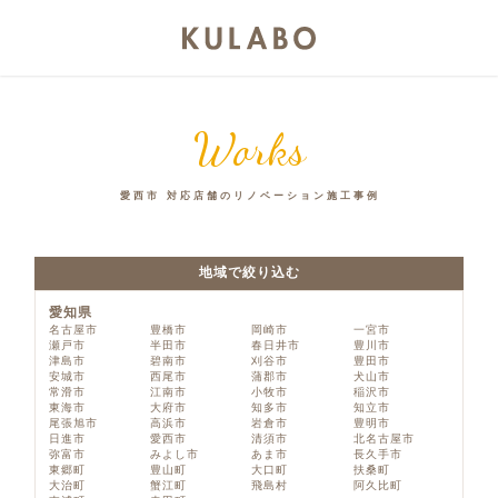
Works
愛西市 対応店舗のリノベーション施工事例
地域で絞り込む
愛知県
名古屋市
豊橋市
岡崎市
一宮市
瀬戸市
半田市
春日井市
豊川市
津島市
碧南市
刈谷市
豊田市
安城市
西尾市
蒲郡市
犬山市
常滑市
江南市
小牧市
稲沢市
東海市
大府市
知多市
知立市
尾張旭市
高浜市
岩倉市
豊明市
日進市
愛西市
清須市
北名古屋市
弥富市
みよし市
あま市
長久手市
東郷町
豊山町
大口町
扶桑町
大治町
蟹江町
飛島村
阿久比町