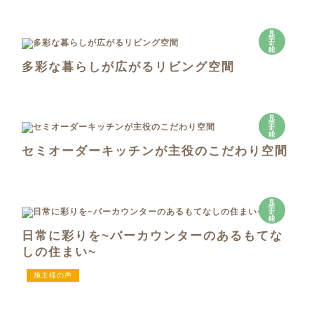
見
学
可
能
多彩な暮らしが広がるリビング空間
見
学
可
能
セミオーダーキッチンが主役のこだわり空間
見
学
可
能
日常に彩りを~バーカウンターのあるもてな
しの住まい~
施主様の声