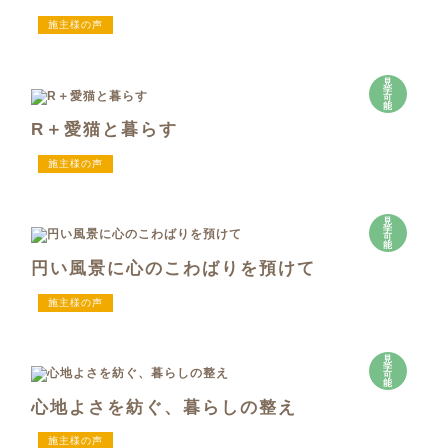
施主様の声
見
学
可
能
R＋愛猫と暮らす
施主様の声
見
学
可
能
円い風景に心のこわばりを預けて
施主様の声
見
学
可
能
心地よさを紡ぐ、暮らしの整え
施主様の声