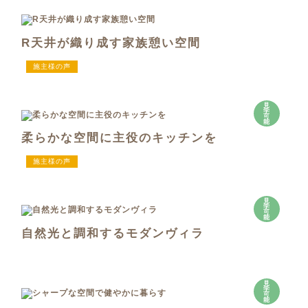
R天井が織り成す家族憩い空間
施主様の声
見
学
可
能
柔らかな空間に主役のキッチンを
施主様の声
見
学
可
能
自然光と調和するモダンヴィラ
見
学
可
能