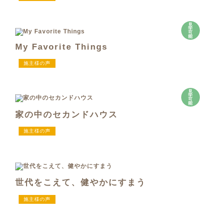
見
学
可
能
My Favorite Things
施主様の声
見
学
可
能
家の中のセカンドハウス
施主様の声
世代をこえて、健やかにすまう
施主様の声