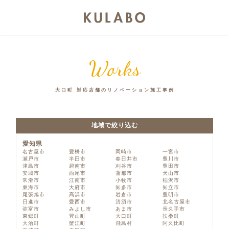
Works
大口町 対応店舗のリノベーション施工事例
地域で絞り込む
愛知県
名古屋市
豊橋市
岡崎市
一宮市
瀬戸市
半田市
春日井市
豊川市
津島市
碧南市
刈谷市
豊田市
安城市
西尾市
蒲郡市
犬山市
常滑市
江南市
小牧市
稲沢市
東海市
大府市
知多市
知立市
尾張旭市
高浜市
岩倉市
豊明市
日進市
愛西市
清須市
北名古屋市
弥富市
みよし市
あま市
長久手市
東郷町
豊山町
大口町
扶桑町
大治町
蟹江町
飛島村
阿久比町