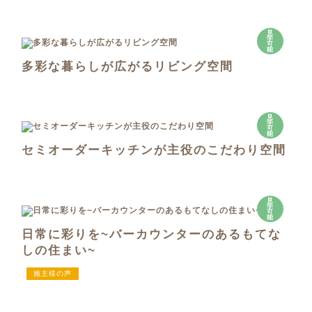
見
学
可
能
多彩な暮らしが広がるリビング空間
見
学
可
能
セミオーダーキッチンが主役のこだわり空間
見
学
可
能
日常に彩りを~バーカウンターのあるもてな
しの住まい~
施主様の声