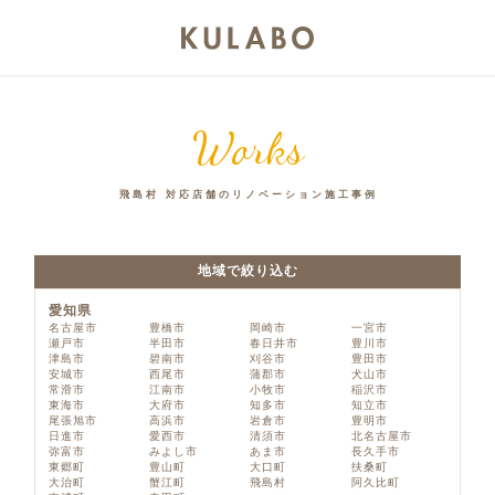
Works
飛島村 対応店舗のリノベーション施工事例
地域で絞り込む
愛知県
名古屋市
豊橋市
岡崎市
一宮市
瀬戸市
半田市
春日井市
豊川市
津島市
碧南市
刈谷市
豊田市
安城市
西尾市
蒲郡市
犬山市
常滑市
江南市
小牧市
稲沢市
東海市
大府市
知多市
知立市
尾張旭市
高浜市
岩倉市
豊明市
日進市
愛西市
清須市
北名古屋市
弥富市
みよし市
あま市
長久手市
東郷町
豊山町
大口町
扶桑町
大治町
蟹江町
飛島村
阿久比町