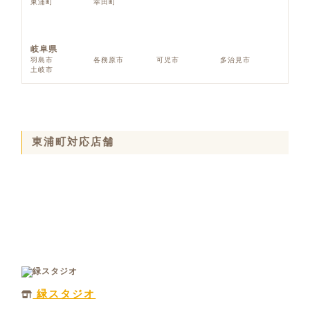
東浦町
幸田町
岐阜県
羽島市
各務原市
可児市
多治見市
土岐市
東浦町対応店舗
緑スタジオ