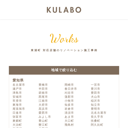
Works
東浦町 対応店舗のリノベーション施工事例
地域で絞り込む
愛知県
名古屋市
豊橋市
岡崎市
一宮市
瀬戸市
半田市
春日井市
豊川市
津島市
碧南市
刈谷市
豊田市
安城市
西尾市
蒲郡市
犬山市
常滑市
江南市
小牧市
稲沢市
東海市
大府市
知多市
知立市
尾張旭市
高浜市
岩倉市
豊明市
日進市
愛西市
清須市
北名古屋市
弥富市
みよし市
あま市
長久手市
東郷町
豊山町
大口町
扶桑町
大治町
蟹江町
飛島村
阿久比町