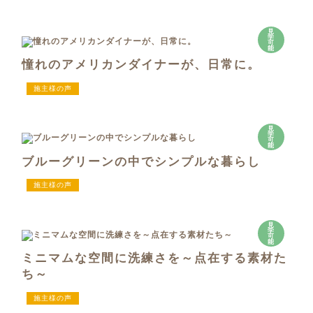
見
学
可
能
憧れのアメリカンダイナーが、日常に。
施主様の声
見
学
可
能
ブルーグリーンの中でシンプルな暮らし
施主様の声
見
学
可
能
ミニマムな空間に洗練さを～点在する素材た
ち～
施主様の声