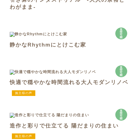
わがまま-
見
学
可
能
静かなRhythmにとけこむ家
見
学
可
能
快適で穏やかな時間流れる大人モダンリノベ
施主様の声
見
学
可
能
造作と彩りで仕立てる 陽だまりの住まい
施主様の声