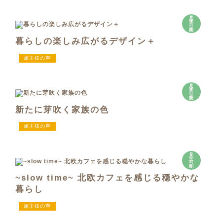
見
学
可
能
暮らしの楽しみ広がるデザイン＋
施主様の声
見
学
可
能
新たに芽吹く家族の色
施主様の声
見
学
可
能
~slow time~ 北欧カフェを感じる穏やかな
暮らし
施主様の声