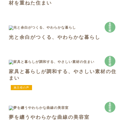
材を重ねた住まい
見
学
可
能
光と余白がつくる、やわらかな暮らし
見
学
可
能
家具と暮らしが調和する、やさしい素材の住
まい
施主様の声
見
学
可
能
夢を纏うやわらかな曲線の美容室