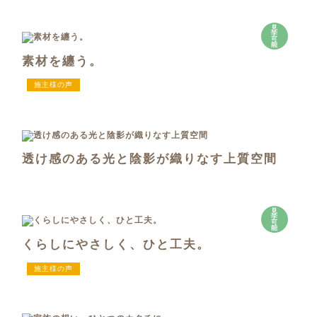
見
学
可
能
素材を纏う。
施主様の声
透け感のある光と陰影が織りなす上質空間
見
学
可
能
くらしにやさしく、ひと工夫。
施主様の声