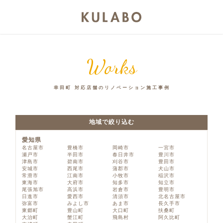
Works
幸田町 対応店舗のリノベーション施工事例
地域で絞り込む
愛知県
名古屋市
豊橋市
岡崎市
一宮市
瀬戸市
半田市
春日井市
豊川市
津島市
碧南市
刈谷市
豊田市
安城市
西尾市
蒲郡市
犬山市
常滑市
江南市
小牧市
稲沢市
東海市
大府市
知多市
知立市
尾張旭市
高浜市
岩倉市
豊明市
日進市
愛西市
清須市
北名古屋市
弥富市
みよし市
あま市
長久手市
東郷町
豊山町
大口町
扶桑町
大治町
蟹江町
飛島村
阿久比町