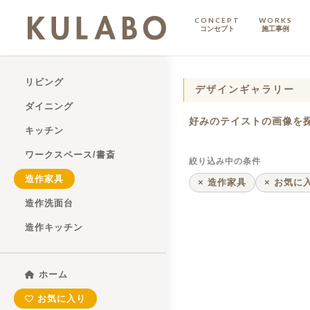
CONCEPT
WORKS
コンセプト
施工事例
KODATE
リビング
戸建て
デザインギャラリー
ダイニング
好みのテイストの画像を
MANSION
キッチン
マンション
ワークスペース/書斎
マンションリノベ
絞り込み中の条件
造作家具
× 造作家具
× お気に
造作洗面台
造作キッチン
ハイグレードプラン
ホーム
お気に入り