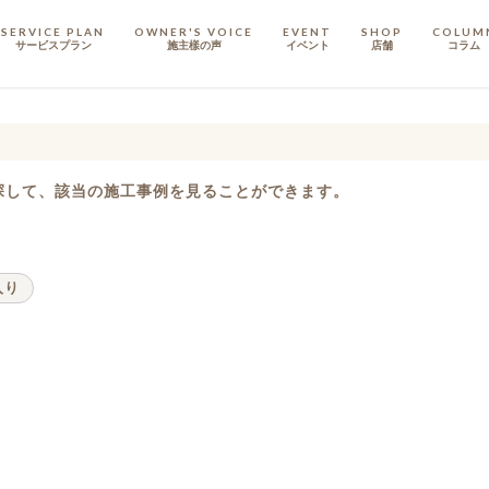
SERVICE PLAN
OWNER'S VOICE
EVENT
SHOP
COLUM
サービスプラン
施主樣の声
イベント
店舗
コラム
STAFF
スタッフ
探して、該当の施工事例を見ることができます。
COMPANY
会社概要
戸建てリノベ
KULABO不動産
入り
定額フルリノベーション
店舗リノベーション