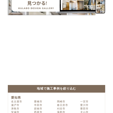
地域で施工事例を絞り込む
愛知県
名古屋市
豊橋市
岡崎市
一宮市
瀬戸市
半田市
春日井市
豊川市
津島市
碧南市
刈谷市
豊田市
安城市
西尾市
蒲郡市
犬山市