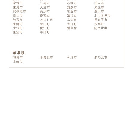
常滑市
江南市
小牧市
稲沢市
東海市
大府市
知多市
知立市
尾張旭市
高浜市
岩倉市
豊明市
日進市
愛西市
清須市
北名古屋市
弥富市
みよし市
あま市
長久手市
東郷町
豊山町
大口町
扶桑町
大治町
蟹江町
飛島村
阿久比町
東浦町
幸田町
岐阜県
羽島市
各務原市
可児市
多治見市
土岐市