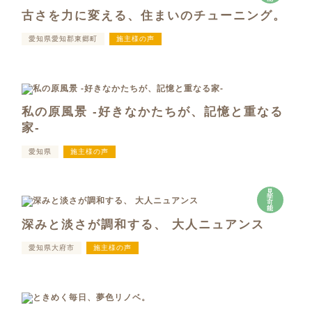
古さを力に変える、住まいのチューニング。
愛知県愛知郡東郷町
施主様の声
私の原風景 -好きなかたちが、記憶と重なる
家-
愛知県
施主様の声
見
学
可
能
深みと淡さが調和する、 大人ニュアンス
愛知県大府市
施主様の声