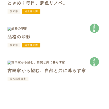
ときめく毎日、夢色リノベ。
愛知県
施主様の声
見
学
可
能
品格の印影
愛知県
施主様の声
見
学
可
能
古民家から望む、自然と共に暮らす家
愛知県豊田市