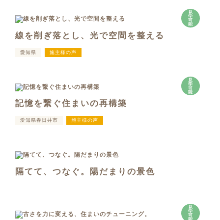
見
学
可
能
線を削ぎ落とし、光で空間を整える
愛知県
施主様の声
見
学
可
能
記憶を繋ぐ住まいの再構築
愛知県春日井市
施主様の声
隔てて、つなぐ。陽だまりの景色
見
学
可
能