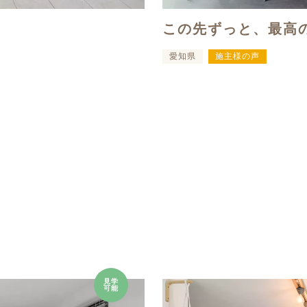
この先ずっと、最高
愛知県
施主様の声
見学
可能