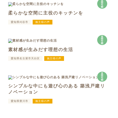
見
学
可
能
柔らかな空間に主役のキッチンを
愛知県刈谷市
施主様の声
見
学
可
能
素材感が生みだす理想の生活
愛知県名古屋市天白区
施主様の声
見
学
可
能
シンプルな中にも遊び心のある 築浅戸建リ
ノベーション
愛知県豊川市
施主様の声