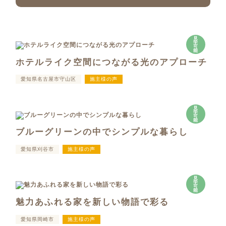
見
学
可
能
ホテルライク空間につながる光のアプローチ
愛知県名古屋市守山区
施主様の声
見
学
可
能
ブルーグリーンの中でシンプルな暮らし
愛知県刈谷市
施主様の声
見
学
可
能
魅力あふれる家を新しい物語で彩る
愛知県岡崎市
施主様の声