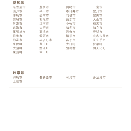
愛知県
名古屋市
豊橋市
岡崎市
一宮市
瀬戸市
半田市
春日井市
豊川市
津島市
碧南市
刈谷市
豊田市
安城市
西尾市
蒲郡市
犬山市
常滑市
江南市
小牧市
稲沢市
東海市
大府市
知多市
知立市
尾張旭市
高浜市
岩倉市
豊明市
日進市
愛西市
清須市
北名古屋市
弥富市
みよし市
あま市
長久手市
東郷町
豊山町
大口町
扶桑町
大治町
蟹江町
飛島村
阿久比町
東浦町
幸田町
岐阜県
羽島市
各務原市
可児市
多治見市
土岐市