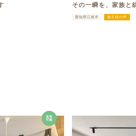
す
その一瞬を、家族と
愛知県江南市
施主様の声
見学
可能