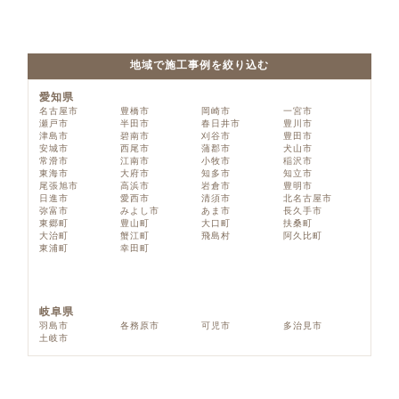
地域で施工事例を絞り込む
愛知県
名古屋市
豊橋市
岡崎市
一宮市
瀬戸市
半田市
春日井市
豊川市
津島市
碧南市
刈谷市
豊田市
安城市
西尾市
蒲郡市
犬山市
常滑市
江南市
小牧市
稲沢市
東海市
大府市
知多市
知立市
尾張旭市
高浜市
岩倉市
豊明市
日進市
愛西市
清須市
北名古屋市
弥富市
みよし市
あま市
長久手市
東郷町
豊山町
大口町
扶桑町
大治町
蟹江町
飛島村
阿久比町
東浦町
幸田町
岐阜県
羽島市
各務原市
可児市
多治見市
土岐市