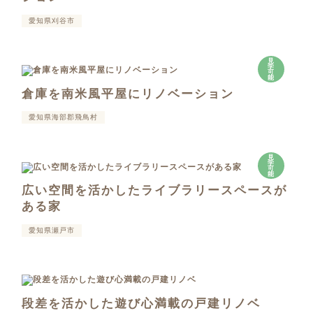
愛知県刈谷市
見
学
可
能
倉庫を南米風平屋にリノベーション
愛知県海部郡飛鳥村
見
学
可
能
広い空間を活かしたライブラリースペースが
ある家
愛知県瀬戸市
段差を活かした遊び心満載の戸建リノベ